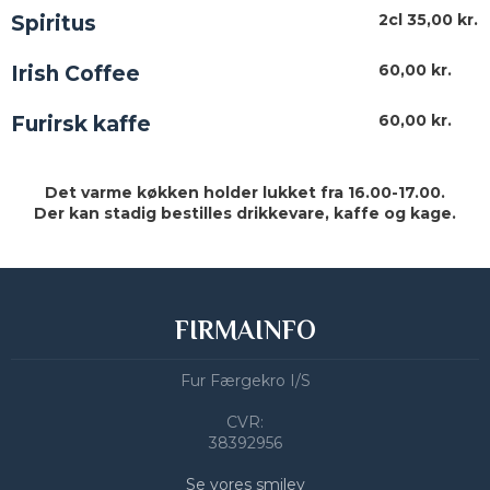
2cl 35
,00 kr.
Spiritus
60,00 kr.
Irish Coffee
60,00 kr.
Furirsk kaffe
Det varme køkken holder lukket fra 16.00-17.00.
Der kan stadig bestilles drikkevare, kaffe og kage.​
FIRMAINFO
Fur Færgekro I/S
CVR:
​38392956
Se vores smiley