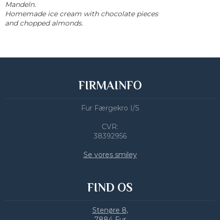
Mandeln.
Homemade ice cream with chocolate pieces
and chopped almonds.
FIRMAINFO
Fur Færgekro I/S
CVR:
​38392956
Se vores smiley
FIND OS
Stenøre 8,
​7884 Fur